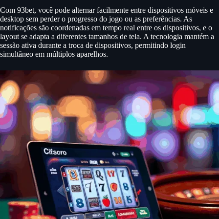
Com 93bet, você pode alternar facilmente entre dispositivos móveis e
desktop sem perder o progresso do jogo ou as preferências. As
notificações são coordenadas em tempo real entre os dispositivos, e o
layout se adapta a diferentes tamanhos de tela. A tecnologia mantém a
sessão ativa durante a troca de dispositivos, permitindo login
simultâneo em múltiplos aparelhos.