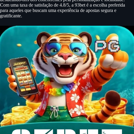
Com uma taxa de satisfação de 4.8/5, a 93bet é a escolha preferida
para aqueles que buscam uma experiência de apostas segura e
gratificante.