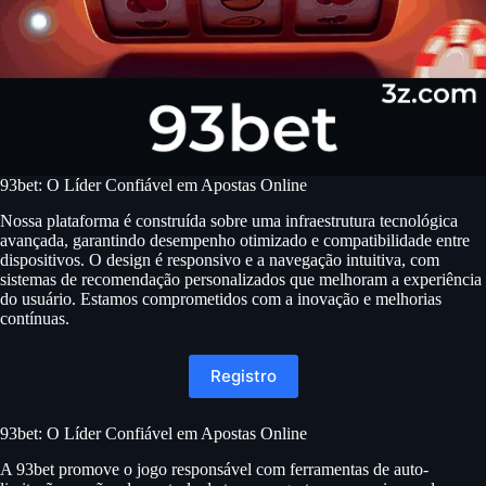
93bet: O Líder Confiável em Apostas Online
Nossa plataforma é construída sobre uma infraestrutura tecnológica
avançada, garantindo desempenho otimizado e compatibilidade entre
dispositivos. O design é responsivo e a navegação intuitiva, com
sistemas de recomendação personalizados que melhoram a experiência
do usuário. Estamos comprometidos com a inovação e melhorias
contínuas.
Registro
93bet: O Líder Confiável em Apostas Online
A 93bet promove o jogo responsável com ferramentas de auto-